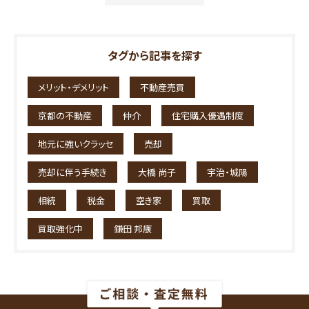
タグから記事を探す
メリット・デメリット
不動産売買
京都の不動産
仲介
住宅購入優遇制度
地元に強いクラッセ
売却
売却に伴う手続き
大橋 尚子
宇治・城陽
相続
税金
空き家
買取
買取強化中
鎌田 邦康