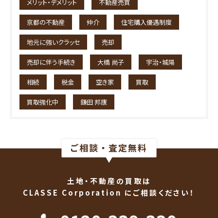
メリット・デメリット
不動産売買
京都の不動産
仲介
住宅購入優遇制度
地元に強いクラッセ
売却
売却に伴う手続き
大橋 尚子
宇治・城陽
相続
税金
空き家
買取
買取強化中
鎌田 邦康
土地・不動産の買取は
CLASSE Corporation にご相談ください！