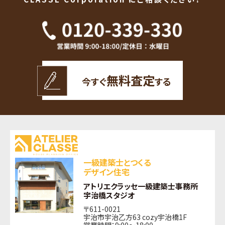
無料査定
今すぐ
する
一級建築士とつくる
デザイン住宅
アトリエクラッセ一級建築士事務所
宇治橋スタジオ
〒611-0021
宇治市宇治乙方63 cozy宇治橋1F