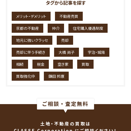
タグから記事を探す
メリット・デメリット
不動産売買
京都の不動産
仲介
住宅購入優遇制度
地元に強いクラッセ
売却
売却に伴う手続き
大橋 尚子
宇治・城陽
相続
税金
空き家
買取
買取強化中
鎌田 邦康
土地・不動産の買取は
CLASSE Corporation にご相談ください！